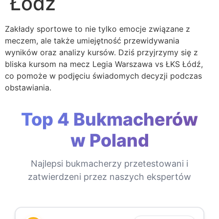
Łódź
Zakłady sportowe to nie tylko emocje związane z
meczem, ale także umiejętność przewidywania
wyników oraz analizy kursów. Dziś przyjrzymy się z
bliska kursom na mecz Legia Warszawa vs ŁKS Łódź,
co pomoże w podjęciu świadomych decyzji podczas
obstawiania.
Top 4 Bukmacherów
w Poland
Najlepsi bukmacherzy przetestowani i
zatwierdzeni przez naszych ekspertów