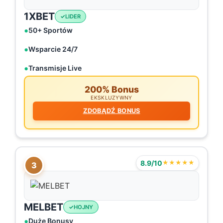
1XBET
LIDER
50+ Sportów
Wsparcie 24/7
Transmisje Live
200% Bonus
EKSKLUZYWNY
ZDOBĄDŹ BONUS
8.9/10
★★★★★
3
MELBET
HOJNY
Duże Bonusy