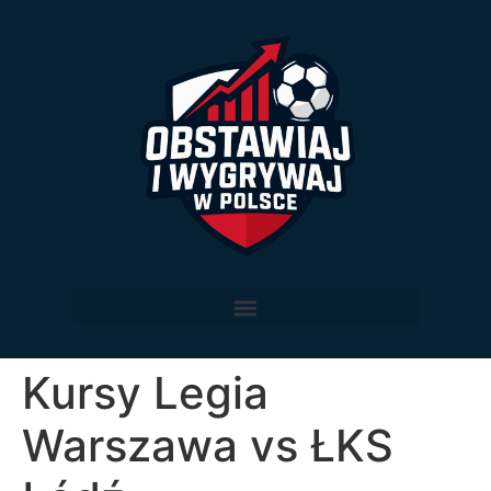
Kursy Legia
Warszawa vs ŁKS