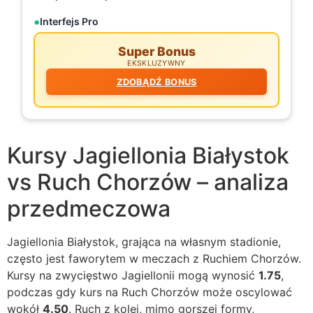
Interfejs Pro
Super Bonus
EKSKLUZYWNY
ZDOBĄDŹ BONUS
Kursy Jagiellonia Białystok
vs Ruch Chorzów – analiza
przedmeczowa
Jagiellonia Białystok, grająca na własnym stadionie,
często jest faworytem w meczach z Ruchiem Chorzów.
Kursy na zwycięstwo Jagiellonii mogą wynosić
1.75
,
podczas gdy kurs na Ruch Chorzów może oscylować
wokół
4.50
. Ruch z kolei, mimo gorszej formy,