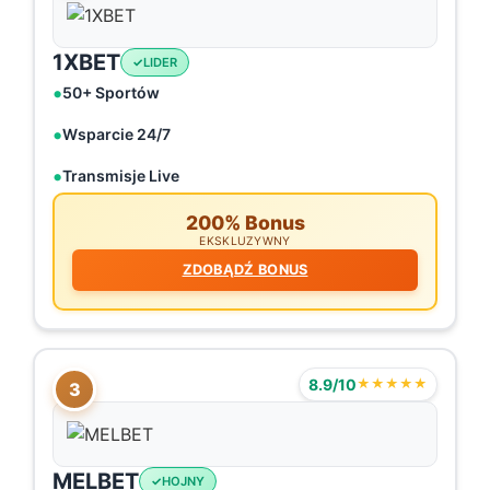
1XBET
LIDER
50+ Sportów
Wsparcie 24/7
Transmisje Live
200% Bonus
EKSKLUZYWNY
ZDOBĄDŹ BONUS
8.9/10
★★★★★
3
MELBET
HOJNY