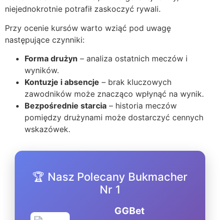
niejednokrotnie potrafił zaskoczyć rywali.
Przy ocenie kursów warto wziąć pod uwagę
następujące czynniki:
Forma drużyn
– analiza ostatnich meczów i
wyników.
Kontuzje i absencje
– brak kluczowych
zawodników może znacząco wpłynąć na wynik.
Bezpośrednie starcia
– historia meczów
pomiędzy drużynami może dostarczyć cennych
wskazówek.
🏆 Nasz Polecany Bukmacher
Nr 1
GGBet