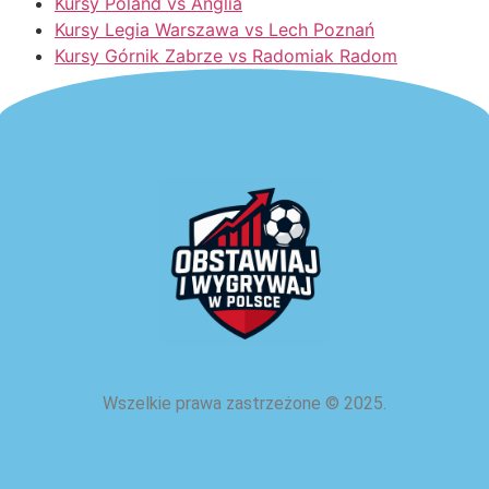
Kursy Poland vs Anglia
Kursy Legia Warszawa vs Lech Poznań
Kursy Górnik Zabrze vs Radomiak Radom
Wszelkie prawa zastrzeżone
©
2025.