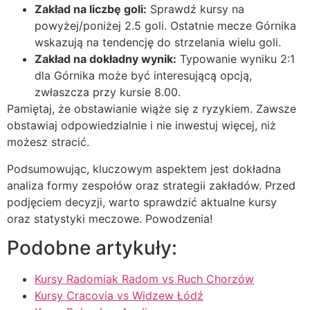
Zakład na liczbę goli:
Sprawdź kursy na
powyżej/poniżej 2.5 goli. Ostatnie mecze Górnika
wskazują na tendencję do strzelania wielu goli.
Zakład na dokładny wynik:
Typowanie wyniku 2:1
dla Górnika może być interesującą opcją,
zwłaszcza przy kursie 8.00.
Pamiętaj, że obstawianie wiąże się z ryzykiem. Zawsze
obstawiaj odpowiedzialnie i nie inwestuj więcej, niż
możesz stracić.
Podsumowując, kluczowym aspektem jest dokładna
analiza formy zespołów oraz strategii zakładów. Przed
podjęciem decyzji, warto sprawdzić aktualne kursy
oraz statystyki meczowe. Powodzenia!
Podobne artykuły:
Kursy Radomiak Radom vs Ruch Chorzów
Kursy Cracovia vs Widzew Łódź