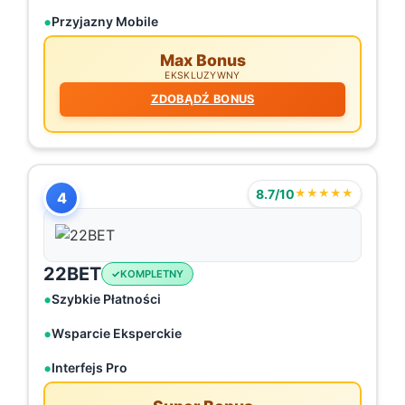
Przyjazny Mobile
Max Bonus
EKSKLUZYWNY
ZDOBĄDŹ BONUS
8.7/10
★★★★★
4
22BET
KOMPLETNY
Szybkie Płatności
Wsparcie Eksperckie
Interfejs Pro