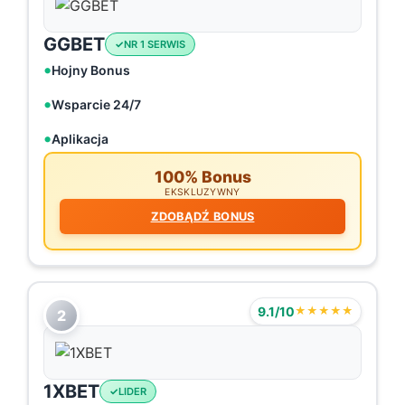
GGBET
NR 1 SERWIS
Hojny Bonus
Wsparcie 24/7
Aplikacja
100% Bonus
EKSKLUZYWNY
ZDOBĄDŹ BONUS
9.1/10
★★★★★
2
1XBET
LIDER