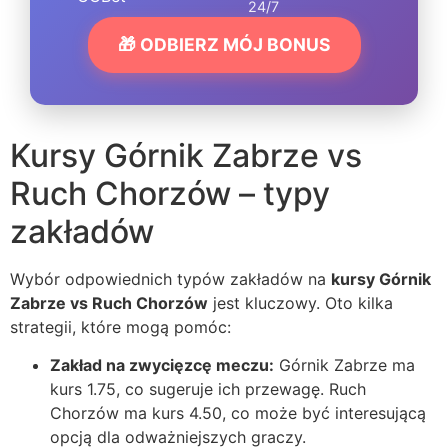
24/7
🎁 ODBIERZ MÓJ BONUS
Kursy Górnik Zabrze vs
Ruch Chorzów – typy
zakładów
Wybór odpowiednich typów zakładów na
kursy Górnik
Zabrze vs Ruch Chorzów
jest kluczowy. Oto kilka
strategii, które mogą pomóc:
Zakład na zwycięzcę meczu:
Górnik Zabrze ma
kurs 1.75, co sugeruje ich przewagę. Ruch
Chorzów ma kurs 4.50, co może być interesującą
opcją dla odważniejszych graczy.