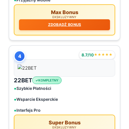
Max Bonus
EKSKLUZYWNY
ZDOBĄDŹ BONUS
8.7/10
★★★★★
4
22BET
KOMPLETNY
Szybkie Płatności
Wsparcie Eksperckie
Interfejs Pro
Super Bonus
EKSKLUZYWNY