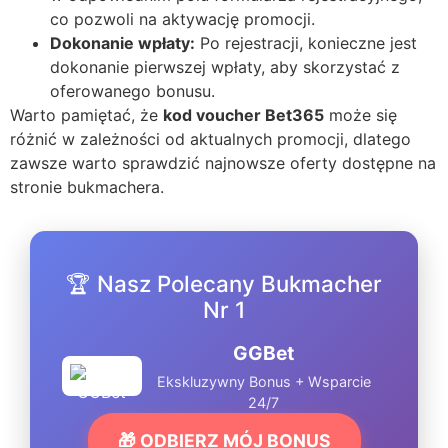
co pozwoli na aktywację promocji.
Dokonanie wpłaty:
Po rejestracji, konieczne jest
dokonanie pierwszej wpłaty, aby skorzystać z
oferowanego bonusu.
Warto pamiętać, że
kod voucher Bet365
może się
różnić w zależności od aktualnych promocji, dlatego
zawsze warto sprawdzić najnowsze oferty dostępne na
stronie bukmachera.
🏆 Nasz Polecany Bukmacher
Nr 1
GGBet
Ekskluzywny Bonus + Wsparcie
24/7
🎁 ODBIERZ MÓJ BONUS