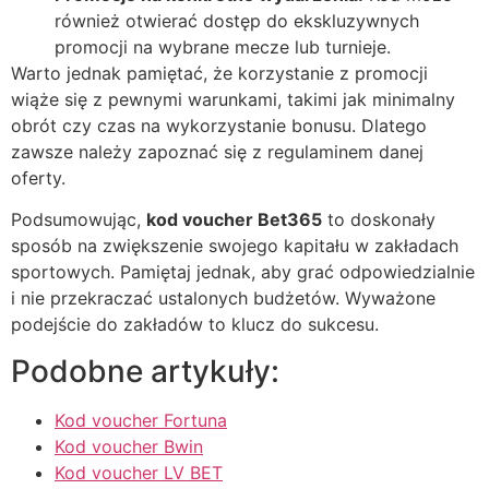
również otwierać dostęp do ekskluzywnych
promocji na wybrane mecze lub turnieje.
Warto jednak pamiętać, że korzystanie z promocji
wiąże się z pewnymi warunkami, takimi jak minimalny
obrót czy czas na wykorzystanie bonusu. Dlatego
zawsze należy zapoznać się z regulaminem danej
oferty.
Podsumowując,
kod voucher Bet365
to doskonały
sposób na zwiększenie swojego kapitału w zakładach
sportowych. Pamiętaj jednak, aby grać odpowiedzialnie
i nie przekraczać ustalonych budżetów. Wyważone
podejście do zakładów to klucz do sukcesu.
Podobne artykuły:
Kod voucher Fortuna
Kod voucher Bwin
Kod voucher LV BET