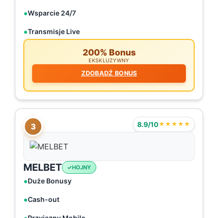
Wsparcie 24/7
Transmisje Live
200% Bonus
EKSKLUZYWNY
ZDOBĄDŹ BONUS
8.9/10
★★★★★
3
MELBET
HOJNY
Duże Bonusy
Cash-out
Przyjazny Mobile