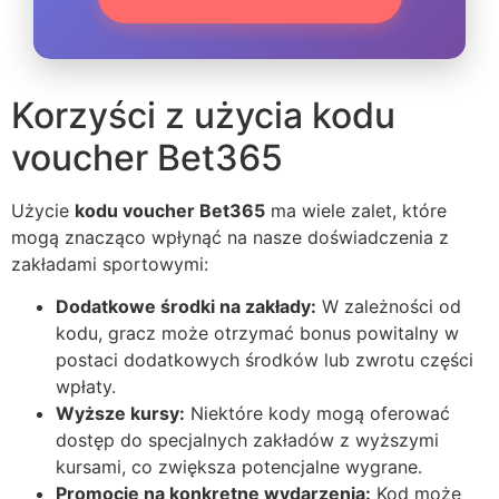
Korzyści z użycia kodu
voucher Bet365
Użycie
kodu voucher Bet365
ma wiele zalet, które
mogą znacząco wpłynąć na nasze doświadczenia z
zakładami sportowymi:
Dodatkowe środki na zakłady:
W zależności od
kodu, gracz może otrzymać bonus powitalny w
postaci dodatkowych środków lub zwrotu części
wpłaty.
Wyższe kursy:
Niektóre kody mogą oferować
dostęp do specjalnych zakładów z wyższymi
kursami, co zwiększa potencjalne wygrane.
Promocje na konkretne wydarzenia:
Kod może