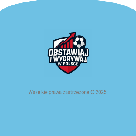
Wszelkie prawa zastrzeżone
©
2025.
o nas