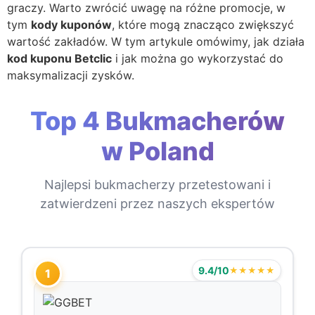
graczy. Warto zwrócić uwagę na różne promocje, w
tym
kody kuponów
, które mogą znacząco zwiększyć
wartość zakładów. W tym artykule omówimy, jak działa
kod kuponu Betclic
i jak można go wykorzystać do
maksymalizacji zysków.
Top 4 Bukmacherów
w Poland
Najlepsi bukmacherzy przetestowani i
zatwierdzeni przez naszych ekspertów
9.4/10
★★★★★
1