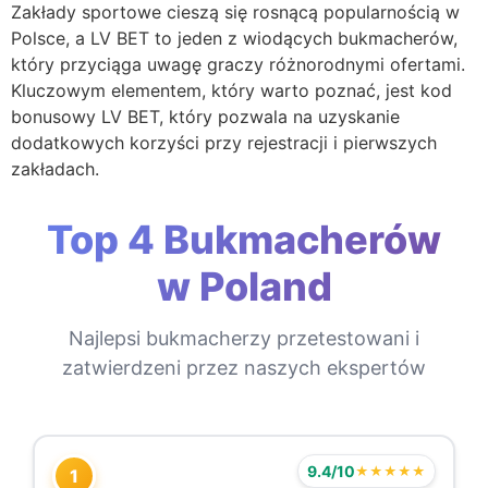
Zakłady sportowe cieszą się rosnącą popularnością w
Polsce, a LV BET to jeden z wiodących bukmacherów,
który przyciąga uwagę graczy różnorodnymi ofertami.
Kluczowym elementem, który warto poznać, jest kod
bonusowy LV BET, który pozwala na uzyskanie
dodatkowych korzyści przy rejestracji i pierwszych
zakładach.
Top 4 Bukmacherów
w Poland
Najlepsi bukmacherzy przetestowani i
zatwierdzeni przez naszych ekspertów
9.4/10
★★★★★
1