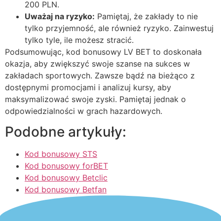
200 PLN.
Uważaj na ryzyko:
Pamiętaj, że zakłady to nie
tylko przyjemność, ale również ryzyko. Zainwestuj
tylko tyle, ile możesz stracić.
Podsumowując, kod bonusowy LV BET to doskonała
okazja, aby zwiększyć swoje szanse na sukces w
zakładach sportowych. Zawsze bądź na bieżąco z
dostępnymi promocjami i analizuj kursy, aby
maksymalizować swoje zyski. Pamiętaj jednak o
odpowiedzialności w grach hazardowych.
Podobne artykuły:
Kod bonusowy STS
Kod bonusowy forBET
Kod bonusowy Betclic
Kod bonusowy Betfan