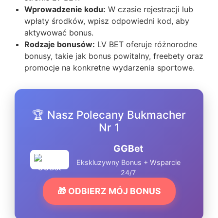
Wprowadzenie kodu:
W czasie rejestracji lub
wpłaty środków, wpisz odpowiedni kod, aby
aktywować bonus.
Rodzaje bonusów:
LV BET oferuje różnorodne
bonusy, takie jak bonus powitalny, freebety oraz
promocje na konkretne wydarzenia sportowe.
🏆 Nasz Polecany Bukmacher
Nr 1
GGBet
Ekskluzywny Bonus + Wsparcie
24/7
🎁 ODBIERZ MÓJ BONUS