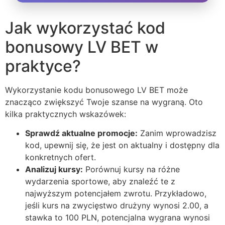
Jak wykorzystać kod
bonusowy LV BET w
praktyce?
Wykorzystanie kodu bonusowego LV BET może
znacząco zwiększyć Twoje szanse na wygraną. Oto
kilka praktycznych wskazówek:
Sprawdź aktualne promocje:
Zanim wprowadzisz
kod, upewnij się, że jest on aktualny i dostępny dla
konkretnych ofert.
Analizuj kursy:
Porównuj kursy na różne
wydarzenia sportowe, aby znaleźć te z
najwyższym potencjałem zwrotu. Przykładowo,
jeśli kurs na zwycięstwo drużyny wynosi 2.00, a
stawka to 100 PLN, potencjalna wygrana wynosi