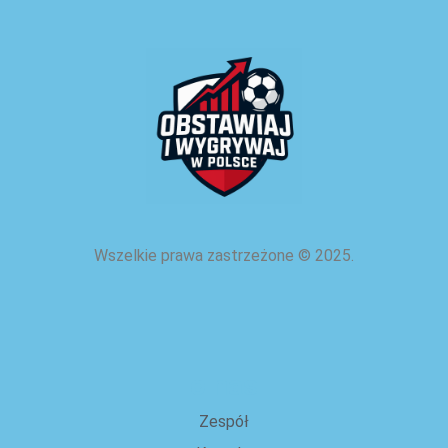
Wszelkie prawa zastrzeżone
©
2025.
o nas
Zespół