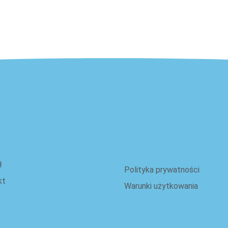
nas
Prawne
ł
Polityka prywatności
kt
Warunki użytkowania