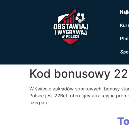
Naj
Kurs
Pla
Spo
Kod bonusowy 22
W świecie zakładów sportowych, bonusy stan
Polsce jest 22Bet, oferujący atrakcyjne pro
czerpać.
To