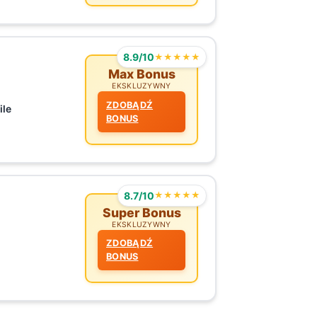
8.9/10
★★★★★
Max Bonus
EKSKLUZYWNY
ZDOBĄDŹ
ile
BONUS
8.7/10
★★★★★
Super Bonus
EKSKLUZYWNY
ZDOBĄDŹ
BONUS