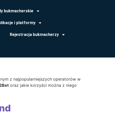
dy bukmacherskie
likacje i platformy
Rejestracja bukmacherzy
dnym z najpopularniejszych operatorów w
2Bet
oraz jakie korzyści można z niego
and