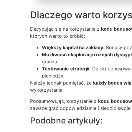
Dlaczego warto korzy
Decydując się na korzystanie z
kodu bonuso
których warto to zrobić:
Większy kapitał na zakłady:
Bonusy pozw
Możliwość eksploracji różnych dyscypl
gracza.
Testowanie strategii:
Dzięki bonusowym
pieniędzy.
Należy jednak pamiętać, że
każdy bonus wią
wykorzystania.
Podsumowując, korzystanie z
kodu bonusow
zawsze grać odpowiedzialnie i śledzić swoje
Podobne artykuły: