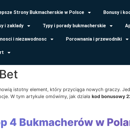
lepsze Strony Bukmacherskie w Polsce
Bonusy i ko
y i zaklady
Typy i porady bukmacherskie
Ap
tnosci i niezawodnosc
Porownania i przewodniki
rt
Bet
owią istotny element, który przyciąga nowych graczy. Je
mocje. W tym artykule omówimy, jak działa
kod bonusowy 2
p 4 Bukmacherów w Pol