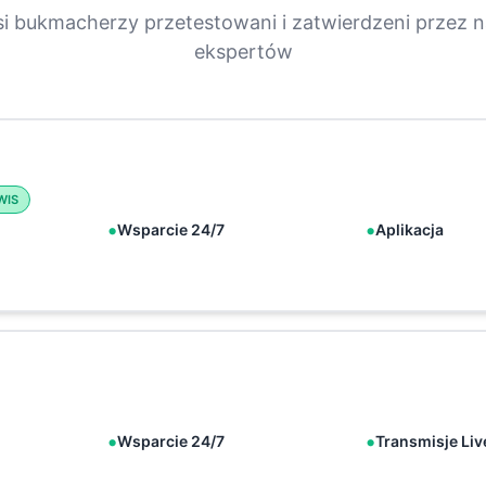
si bukmacherzy przetestowani i zatwierdzeni przez 
ekspertów
WIS
Wsparcie 24/7
Aplikacja
Wsparcie 24/7
Transmisje Liv