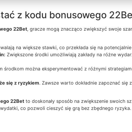
stać z kodu bonusowego 22Be
wego 22Bet
, gracze mogą znacząco zwiększyć swoje szan
alają na większe stawki, co przekłada się na potencjalni
in:
Zwiększone środki umożliwiają zakłady na różne wydar
 środkom można eksperymentować z różnymi strategiami 
że się z ryzykiem
. Zawsze warto dokładnie zapoznać się z
ego 22Bet
to doskonały sposób na zwiększenie swoich sz
 wydatki, co pozwoli cieszyć się grą bez zbędnego ryzyka.