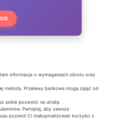
NUS
z tam informacje o wymaganiach obrotu oraz
anej metody. Przelewy bankowe mogą zająć od
sz sobie pozwolić na utratę.
ulaminów. Pamiętaj, aby zawsze
nusu pozwoli Ci maksymalizować korzyści z