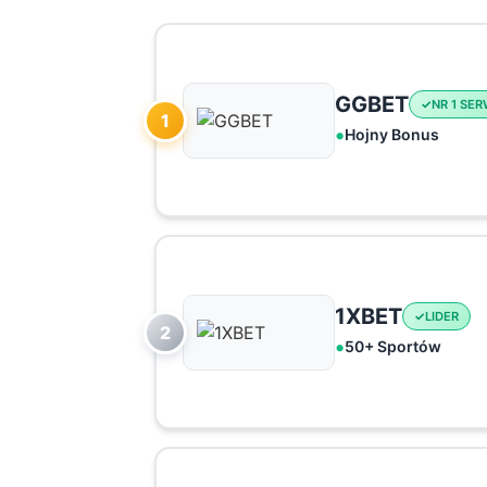
GGBET
NR 1 SER
1
Hojny Bonus
1XBET
LIDER
2
50+ Sportów