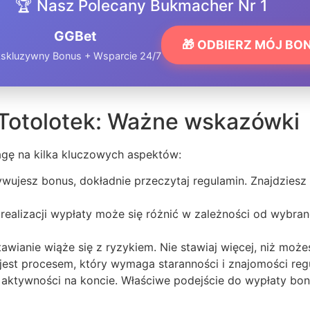
🏆 Nasz Polecany Bukmacher Nr 1
GGBet
🎁 ODBIERZ MÓJ BO
skluzywny Bonus + Wsparcie 24/7
 Totolotek: Ważne wskazówki
gę na kilka kluczowych aspektów:
wujesz bonus, dokładnie przeczytaj regulamin. Znajdzies
realizacji wypłaty może się różnić w zależności od wybr
awianie wiąże się z ryzykiem. Nie stawiaj więcej, niż może
est procesem, który wymaga staranności i znajomości reg
aktywności na koncie. Właściwe podejście do wypłaty bo