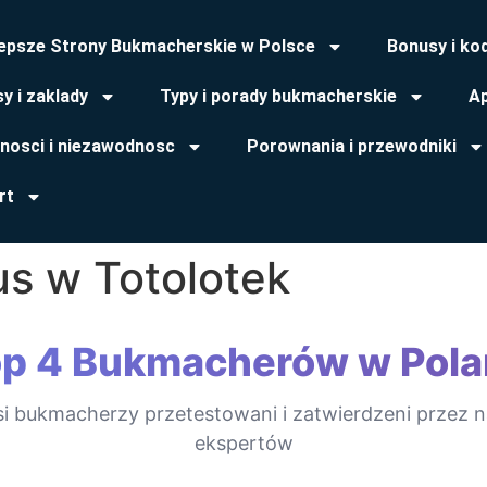
lepsze Strony Bukmacherskie w Polsce
Bonusy i ko
y i zaklady
Typy i porady bukmacherskie
Ap
tnosci i niezawodnosc
Porownania i przewodniki
rt
us w Totolotek
p 4 Bukmacherów w Pol
si bukmacherzy przetestowani i zatwierdzeni przez 
ekspertów