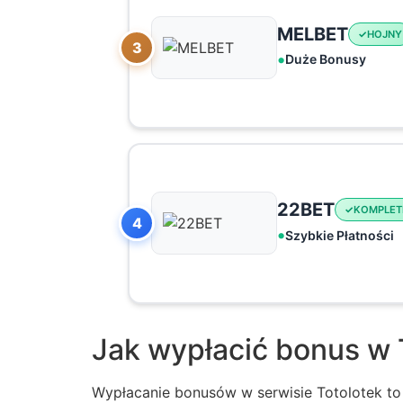
MELBET
HOJNY
3
Duże Bonusy
22BET
KOMPLET
4
Szybkie Płatności
Jak wypłacić bonus w
Wypłacanie bonusów w serwisie Totolotek to