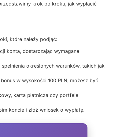
rzedstawimy krok po kroku, jak wypłacić
ki, które należy podjąć:
acji konta, dostarczając wymagane
spełnienia określonych warunków, takich jak
eś bonus w wysokości 100 PLN, możesz być
owy, karta płatnicza czy portfele
im koncie i złóż wniosek o wypłatę.