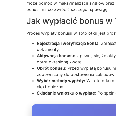
może pomóc w maksymalizacji zysków oraz un
bonus i na co zwrócić szczególną uwagę.
Jak wypłacić bonus w 
Proces wypłaty bonusu w Totolotku jest prost
Rejestracja i weryfikacja konta:
Zarejest
dokumenty.
Aktywacja bonusu:
Upewnij się, że akt
obrót określoną kwotą.
Obrót bonusu:
Przed wypłatą bonusu mu
zobowiązany do postawienia zakładów 
Wybór metody wypłaty:
W Totolotku dos
elektroniczne.
Składanie wniosku o wypłatę:
Po spełni