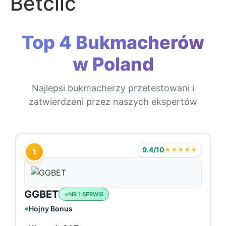
Betclic
Top 4 Bukmacherów
w Poland
Najlepsi bukmacherzy przetestowani i
zatwierdzeni przez naszych ekspertów
9.4/10
★★★★★
1
GGBET
NR 1 SERWIS
Hojny Bonus