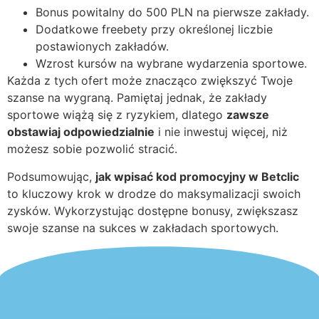
Bonus powitalny do 500 PLN na pierwsze zakłady.
Dodatkowe freebety przy określonej liczbie
postawionych zakładów.
Wzrost kursów na wybrane wydarzenia sportowe.
Każda z tych ofert może znacząco zwiększyć Twoje
szanse na wygraną. Pamiętaj jednak, że zakłady
sportowe wiążą się z ryzykiem, dlatego
zawsze
obstawiaj odpowiedzialnie
i nie inwestuj więcej, niż
możesz sobie pozwolić stracić.
Podsumowując,
jak wpisać kod promocyjny w Betclic
to kluczowy krok w drodze do maksymalizacji swoich
zysków. Wykorzystując dostępne bonusy, zwiększasz
swoje szanse na sukces w zakładach sportowych.