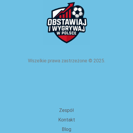
Wszelkie prawa zastrzeżone
©
2025.
o nas
Zespół
Kontakt
Blog