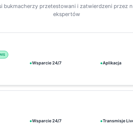
si bukmacherzy przetestowani i zatwierdzeni przez 
ekspertów
WIS
Wsparcie 24/7
Aplikacja
Wsparcie 24/7
Transmisje Liv