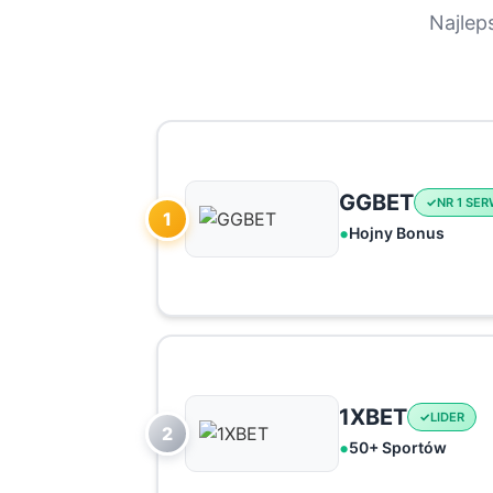
Najlep
GGBET
NR 1 SER
1
Hojny Bonus
1XBET
LIDER
2
50+ Sportów