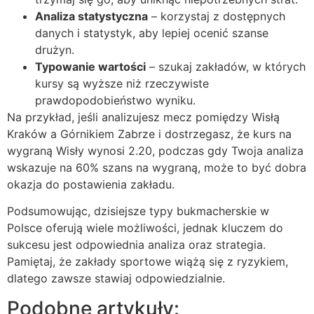
Analiza statystyczna
– korzystaj z dostępnych
danych i statystyk, aby lepiej ocenić szanse
drużyn.
Typowanie wartości
– szukaj zakładów, w których
kursy są wyższe niż rzeczywiste
prawdopodobieństwo wyniku.
Na przykład, jeśli analizujesz mecz pomiędzy Wisłą
Kraków a Górnikiem Zabrze i dostrzegasz, że kurs na
wygraną Wisły wynosi 2.20, podczas gdy Twoja analiza
wskazuje na 60% szans na wygraną, może to być dobra
okazja do postawienia zakładu.
Podsumowując, dzisiejsze typy bukmacherskie w
Polsce oferują wiele możliwości, jednak kluczem do
sukcesu jest odpowiednia analiza oraz strategia.
Pamiętaj, że zakłady sportowe wiążą się z ryzykiem,
dlatego zawsze stawiaj odpowiedzialnie.
Podobne artykuły: