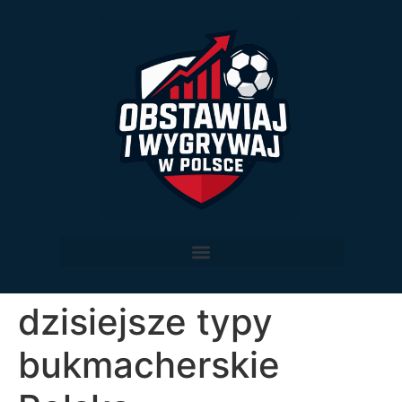
dzisiejsze typy
bukmacherskie