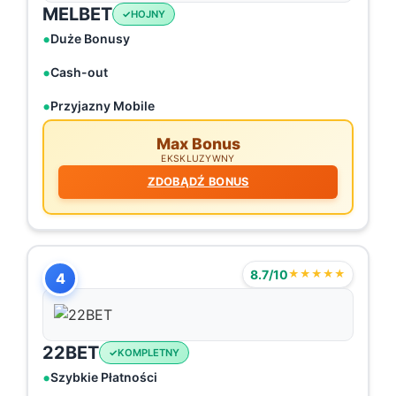
MELBET
HOJNY
Duże Bonusy
Cash-out
Przyjazny Mobile
Max Bonus
EKSKLUZYWNY
ZDOBĄDŹ BONUS
8.7/10
★★★★★
4
22BET
KOMPLETNY
Szybkie Płatności