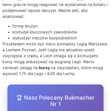
temu gracze mogą reagować na wydarzenia na boisku i
podejmować lepsze decyzje. Ważne jest, aby
analizować:
formę drużyn
kontuzje kluczowych zawodników
statystyki meczów bezpośrednich
Przykładem może być mecz pomiędzy Legią Warszawa
a Lechem Poznań. Jeśli Legia ma aktualnie sześć
zwycięstw z rzędu, a Lech zmaga się z kontuzjami,
kursy mogą wskazywać na wygraną Legii. Warto
zwracać uwagę na
kursy
na zwycięstwo, które mogą
wynosić 1.75 dla Legii i 4.00 dla Lecha.
🏆 Nasz Polecany Bukmacher
Nr 1