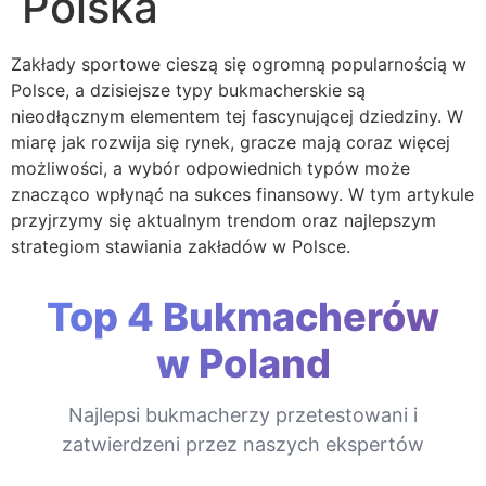
Polska
Zakłady sportowe cieszą się ogromną popularnością w
Polsce, a dzisiejsze typy bukmacherskie są
nieodłącznym elementem tej fascynującej dziedziny. W
miarę jak rozwija się rynek, gracze mają coraz więcej
możliwości, a wybór odpowiednich typów może
znacząco wpłynąć na sukces finansowy. W tym artykule
przyjrzymy się aktualnym trendom oraz najlepszym
strategiom stawiania zakładów w Polsce.
Top 4 Bukmacherów
w Poland
Najlepsi bukmacherzy przetestowani i
zatwierdzeni przez naszych ekspertów