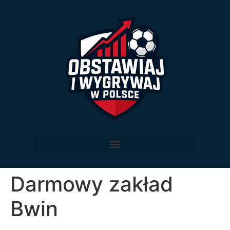
Darmowy zakład
Bwin