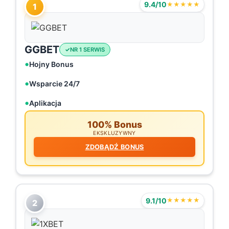
9.4/10
★★★★★
1
GGBET
NR 1 SERWIS
Hojny Bonus
Wsparcie 24/7
Aplikacja
100% Bonus
EKSKLUZYWNY
ZDOBĄDŹ BONUS
9.1/10
★★★★★
2