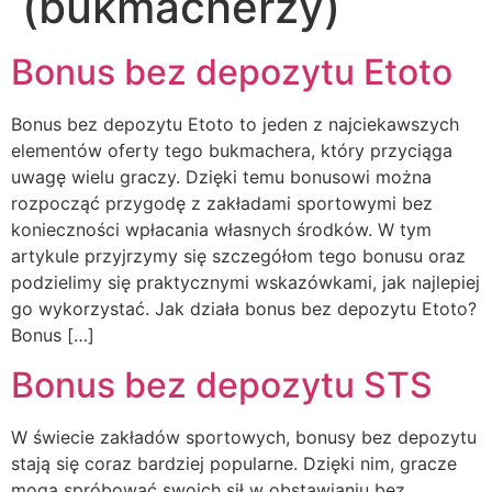
(bukmacherzy)
Bonus bez depozytu Etoto
Bonus bez depozytu Etoto to jeden z najciekawszych
elementów oferty tego bukmachera, który przyciąga
uwagę wielu graczy. Dzięki temu bonusowi można
rozpocząć przygodę z zakładami sportowymi bez
konieczności wpłacania własnych środków. W tym
artykule przyjrzymy się szczegółom tego bonusu oraz
podzielimy się praktycznymi wskazówkami, jak najlepiej
go wykorzystać. Jak działa bonus bez depozytu Etoto?
Bonus […]
Bonus bez depozytu STS
W świecie zakładów sportowych, bonusy bez depozytu
stają się coraz bardziej popularne. Dzięki nim, gracze
mogą spróbować swoich sił w obstawianiu bez