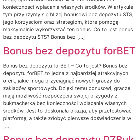
konieczności wpłacania własnych środków. W artykule
tym przyjrzymy się bliżej bonusowi bez depozytu STS,
jego korzyściom oraz strategiom, które pomogą
maksymalnie wykorzystać ten bonus. Co to jest bonus
bez depozytu STS? Bonus bez […]
Bonus bez depozytu forBET
Bonus bez depozytu forBET – Co to jest? Bonus bez
depozytu forBET to jedna z najbardziej atrakcyjnych
ofert, jakie mogą przyciągnąć nowych graczy do
zakładów sportowych. Dzięki temu bonusowi, gracze
mają możliwość rozpoczęcia swojej przygody z
bukmacherką bez konieczności wpłacania własnych
środków. Jest to doskonała okazja, aby przetestować
platformę, a także zdobyć pierwsze doświadczenia w
[…]
Bonus bez depozytu PZBuk