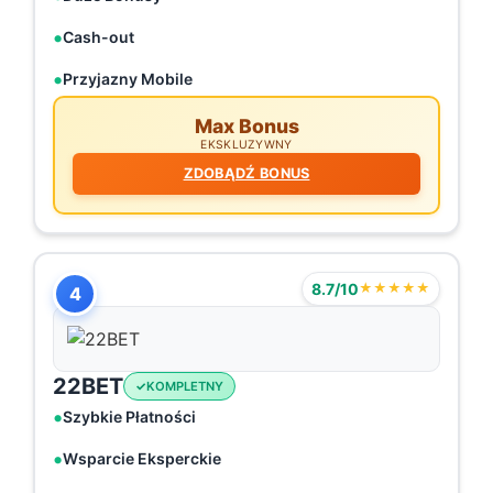
Cash-out
Przyjazny Mobile
Max Bonus
EKSKLUZYWNY
ZDOBĄDŹ BONUS
8.7/10
★★★★★
4
22BET
KOMPLETNY
Szybkie Płatności
Wsparcie Eksperckie