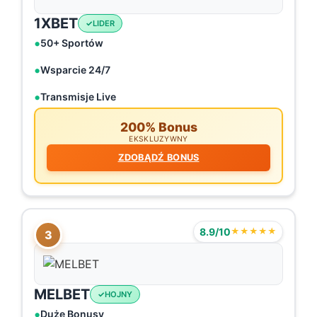
1XBET
LIDER
50+ Sportów
Wsparcie 24/7
Transmisje Live
200% Bonus
EKSKLUZYWNY
ZDOBĄDŹ BONUS
8.9/10
★★★★★
3
MELBET
HOJNY
Duże Bonusy