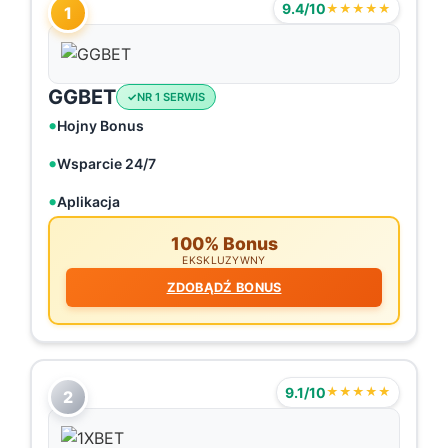
9.4/10
★★★★★
1
GGBET
NR 1 SERWIS
Hojny Bonus
Wsparcie 24/7
Aplikacja
100% Bonus
EKSKLUZYWNY
ZDOBĄDŹ BONUS
9.1/10
★★★★★
2