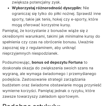
zwiększa potencjalny zysk.
Wykorzystaj różnorodność dyscyplin:
Nie
ograniczaj się tylko do piłki nożnej. Sprawdź inne
sporty, takie jak tenis, hokej czy e-sporty, które
mogą oferować korzystne kursy.
Pamiętaj, że korzystanie z bonusów wiąże się z
określonymi warunkami, takimi jak minimalne kursy do
spełnienia czy czas na obrócenie bonusu. Uważnie
zapoznaj się z regulaminem, aby uniknąć
nieprzyjemnych niespodzianek.
Podsumowując,
bonus od depozytu Fortuna
to
doskonała okazja do zwiększenia swoich szans na
wygraną, ale wymaga świadomego i przemyślanego
podejścia. Zastosowanie strategii zarządzania
budżetem oraz świadome obstawianie mogą przynieść
wymierne korzyści. Pamiętaj jednak o ryzyku, które
zawsze towarzyszy zakładom sportowym.