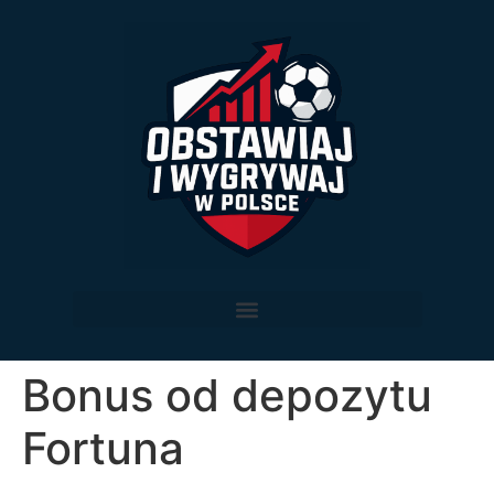
Bonus od depozytu
Fortuna